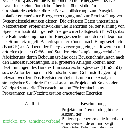
Realisierung als zentrale Komponenten der Energiewende. Der
Layer bietet eine räumliche Übersicht über stationäre
Großbatteriespeicher, die zur Netzstabilisierung, zum Ausgleich
volatiler erneuerbarer Energieerzeugung und zur Bereitstellung von
Systemdienstleistungen dienen. Die erfassten Daten unterstützen
Netzbetreiber, Projektentwickler und Behörden bei der Planung von
Speicherinfrastruktur gemäß Energiewirtschaftsgesetz (EnWG), das
die Rahmenbedingungen für Energiespeicher und deren Integration
ins Stromnetz regelt. Batteriespeicher können nach Baugesetzbuch
(BauGB) als Anlagen der Energieversorgung eingestuft werden und
erfordern je nach Größe und Standort eine bauplanungsrechtliche
Absicherung durch Bebauungspläne oder Baugenehmigungen nach
den Landesbauordnungen. Bei größeren Anlagen können auch
Bestimmungen des Bundes-Immissionsschutzgesetzes (BImSchG)
sowie Anforderungen an Brandschutz und Gefahrstofflagerung
relevant werden. Das Register ermöglicht zudem die Analyse
strategischer Standorte für Co-Location-Projekte mit Solar- oder
Windparks und die Überwachung von Fördermitteln aus
Programmen zur Netzintegration erneuerbarer Energien.
Attribut
Beschreibung
Projekte pro Gemeinde gibt die
Anzahl der
Batteriespeicherprojekte innerhalb
projekte_pro_gemeindeverband
einer Gemeinde an und zeigt
räumliche Schwerpunkte der